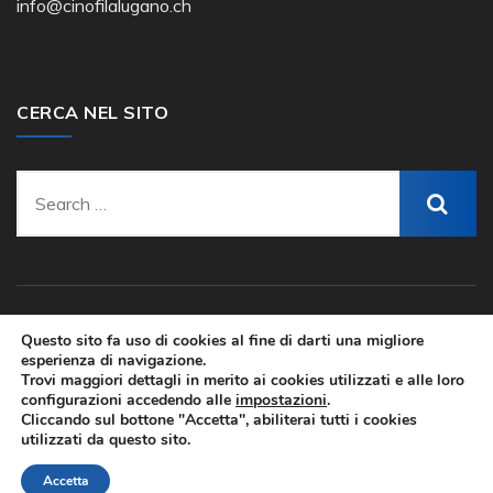
info@cinofilalugano.ch
CERCA NEL SITO
Questo sito fa uso di cookies al fine di darti una migliore
esperienza di navigazione.
2024 © Società Cinofila Lugano - Sito realizzato da
Trovi maggiori dettagli in merito ai cookies utilizzati e alle loro
WeDoIT Group Sagl
e ospitato sui server di
configurazioni accedendo alle
impostazioni
.
HostinGorilla.com
Cliccando sul bottone "Accetta", abiliterai tutti i cookies
utilizzati da questo sito.
Accetta